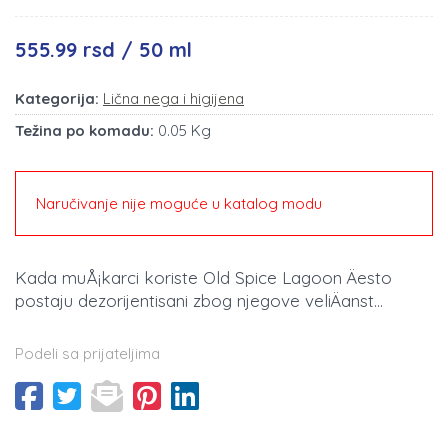
555.99 rsd / 50 ml
Kategorija:
Lična nega i higijena
Težina po komadu:
0.05 Kg
Naručivanje nije moguće u katalog modu
Kada muÅ¡karci koriste Old Spice Lagoon Äesto
postaju dezorijentisani zbog njegove veliÄanst...
Podeli sa prijateljima