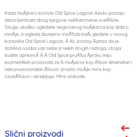
Kada muÅ¡karci koriste Old Spice Lagoon Äesto postaju
dezorijentisani zbog njegove veliÄanstvene sveÅ¾ine.
Stoga, ukoliko ugledate negovanog muÅ¡karca koji dobro
miriÅ¡e, a izgleda zbunjeno moÅ¾da baÅ¡ gledate u novog
korisnika Old Spice Lagoon. Â Ali, postoji Å¡ansa da je
dotiÄna osoba van sebe iz nekih drugih razloga, stoga
budite oprezni.Â Â Â Old Spice pruÅ¾a Å¡iroku liniju
kozmetiÄkih proizvoda za Â muÅ¡arce koji Å¾ive dinamiÄan i
nekonvencionalan Å¾ivot. Izrazito muÅ¡ki miris koji
osveÅ¾ava i okrepljuje. Miris slobode.
Slični proizvodi