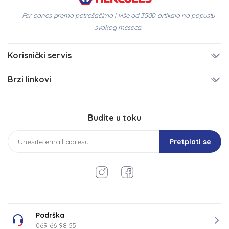
Fer odnos prema potrošačima i više od 3500 artikala na popustu
svakog meseca.
Korisnički servis
Brzi linkovi
Budite u toku
Pretplati se
Podrška
069 66 98 55