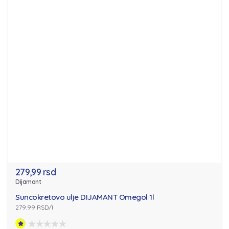
279,99 rsd
Dijamant
Suncokretovo ulje DIJAMANT Omegol 1l
279.99 RSD/l