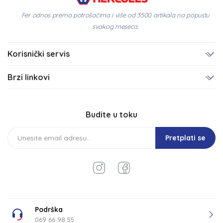
Fer odnos prema potrošačima i više od 3500 artikala na popustu
svakog meseca.
Korisnički servis
Brzi linkovi
Budite u toku
Pretplati se
Podrška
069 66 98 55