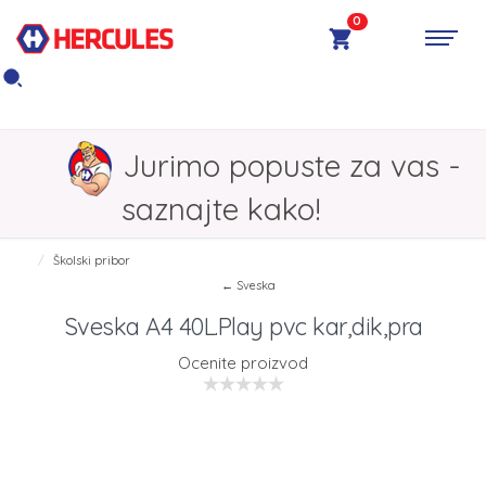
0
Jurimo popuste za vas -
saznajte kako!
Školski pribor
← Sveska
Sveska A4 40L.Play pvc kar,dik,pra
Ocenite proizvod