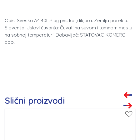
Opis: Sveska A4 40L.Play pvc kar,dik,pra. Zemlja porekla:
Slovenija. Uslovi čuvanja: Čuvati na suvom i tamnom mestu
na sobnoj temperaturi. Dobavljač: STATOVAC-KOMERC
doo.
Slični proizvodi