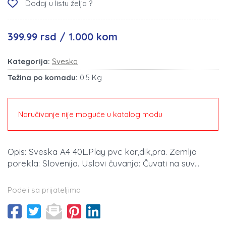
Dodaj u listu želja ?
399.99 rsd / 1.000 kom
Kategorija:
Sveska
Težina po komadu:
0.5 Kg
Naručivanje nije moguće u katalog modu
Opis: Sveska A4 40L.Play pvc kar,dik,pra. Zemlja
porekla: Slovenija. Uslovi čuvanja: Čuvati na suv...
Podeli sa prijateljima