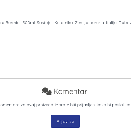
ro Bormioli 500ml. Sastojci: Keramika. Zemlja porekla: Italija. Dob
Komentari
mentara za ovaj proizvod. Morate biti prijavljeni kako bi poslali k
Prijavi se