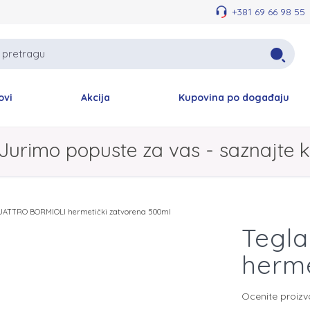
+381 69 66 98 55
ovi
Akcija
Kupovina po događaju
Jurimo popuste za vas - saznajte k
UATTRO BORMIOLI hermetički zatvorena 500ml
Tegl
herme
Ocenite proiz