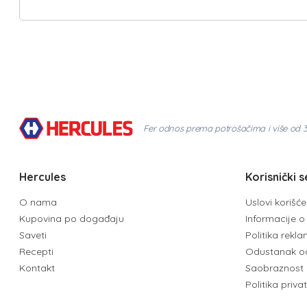
Fer odnos prema potrošačima i više od 
Hercules
Korisnički s
O nama
Uslovi korišć
Kupovina po događaju
Informacije o 
Saveti
Politika rekl
Recepti
Odustanak o
Kontakt
Saobraznost 
Politika priva