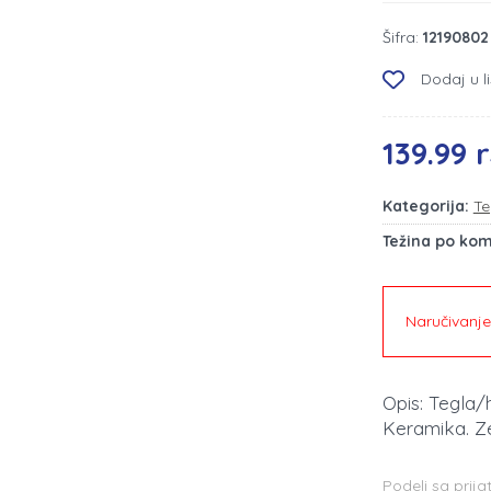
Šifra:
12190802
Dodaj u li
139.99 
Kategorija:
Te
Težina po ko
Naručivanj
Opis: Tegla/
Keramika. Zem
Podeli sa prija