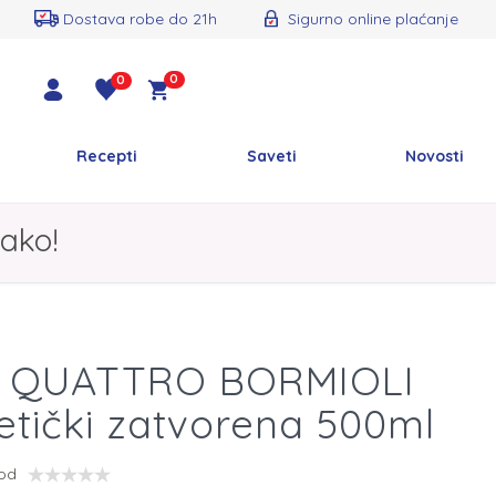
Dostava robe do 21h
Sigurno online plaćanje
0
0
Recepti
Saveti
Novosti
ako!
a QUATTRO BORMIOLI
tički zatvorena 500ml
vod