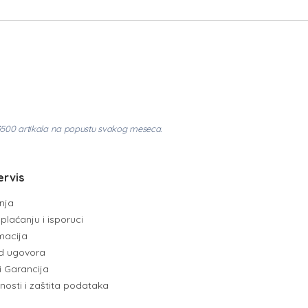
3500 artikala na popustu svakog meseca.
ervis
enja
plaćanju i isporuci
amacija
d ugovora
i Garancija
tnosti i zaštita podataka