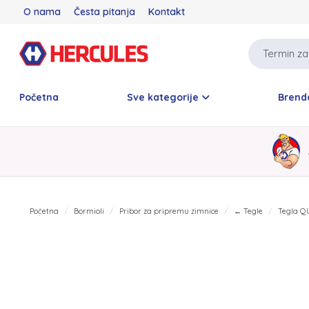
O nama
Česta pitanja
Kontakt
Početna
Sve kategorije
Brend
Početna
Bormioli
Pribor za pripremu zimnice
← Tegle
Tegla Q