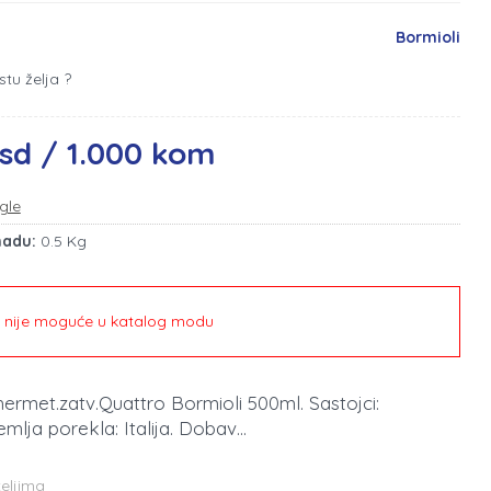
Bormioli
stu želja ?
rsd / 1.000 kom
gle
madu:
0.5 Kg
e nije moguće u katalog modu
hermet.zatv.Quattro Bormioli 500ml. Sastojci:
lja porekla: Italija. Dobav...
teljima