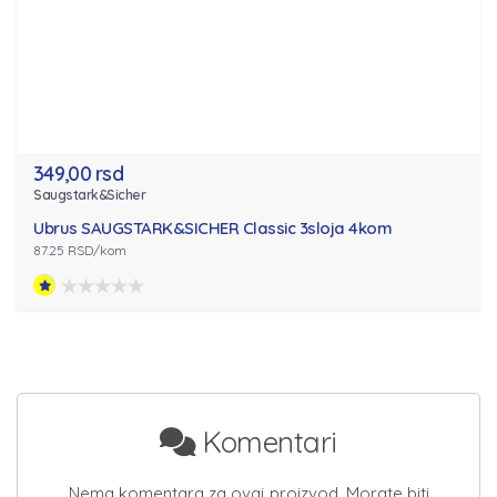
349,00 rsd
Saugstark&Sicher
Ubrus SAUGSTARK&SICHER Classic 3sloja 4kom
87.25 RSD/kom
Komentari
Nema komentara za ovaj proizvod. Morate biti