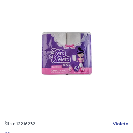
Šifra:
12216232
Violeta