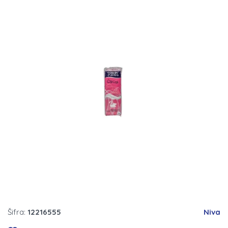
Šifra:
12216555
Niva