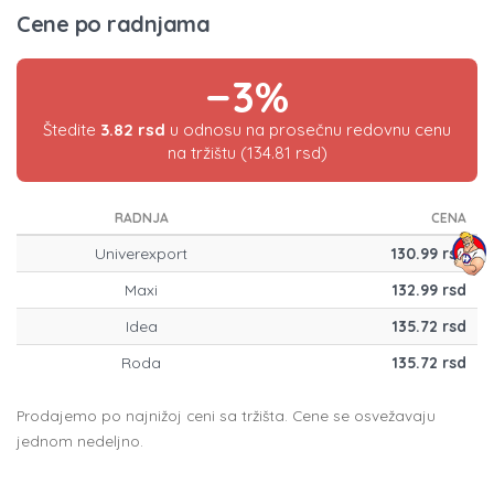
Cene po radnjama
−3%
Štedite
3.82 rsd
u odnosu na prosečnu redovnu cenu
na tržištu (134.81 rsd)
RADNJA
CENA
Univerexport
130.99 rsd
Maxi
132.99 rsd
Idea
135.72 rsd
Roda
135.72 rsd
Prodajemo po najnižoj ceni sa tržišta. Cene se osvežavaju
jednom nedeljno.