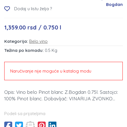
Bogdan
Dodaj u listu želja ?
1,359.00 rsd / 0.750 l
Kategorija:
Belo vino
Težina po komadu:
0.5 Kg
Naručivanje nije moguće u katalog modu
Opis: Vino belo Pinot blanc Z.Bogdan 0.75l. Sastojci:
100% Pinot blanc. Dobavljač: VINARIJA ZVONKO...
Podeli sa prijateljima