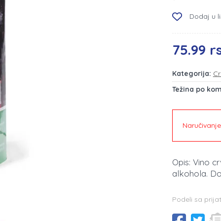
Dodaj u li
75.99 r
Kategorija:
Cr
Težina po ko
Naručivanj
Opis: Vino c
alkohola. D
Podeli sa prija