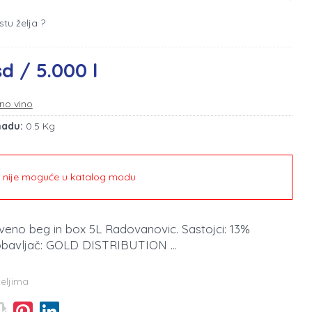
stu želja ?
sd / 5.000 l
no vino
madu:
0.5 Kg
e nije moguće u katalog modu
rveno beg in box 5L Radovanovic. Sastojci: 13%
obavljač: GOLD DISTRIBUTION ...
teljima