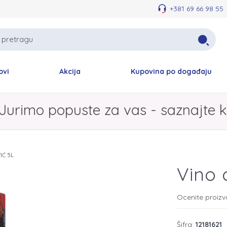
+381 69 66 98 55
ovi
Akcija
Kupovina po događaju
Jurimo popuste za vas - saznajte k
IĆ 5L
Vino
Ocenite proiz
Šifra:
12181621