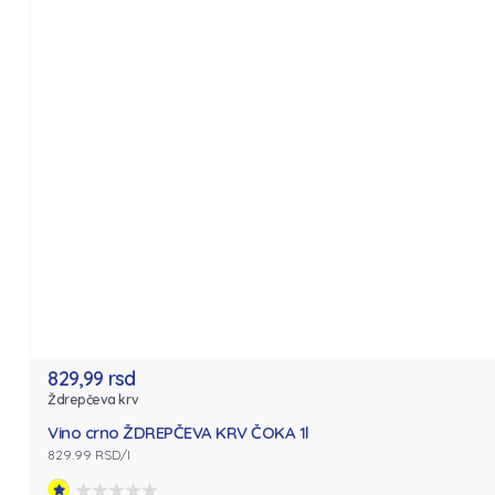
829,99 rsd
Ždrepčeva krv
Vino crno ŽDREPČEVA KRV ČOKA 1l
829.99 RSD/l