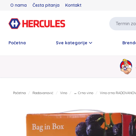
O nama
Česta pitanja
Kontakt
Početna
Sve kategorije
Brend
Početna
Radovanović
Vino
← Crno vino
Vino crno RADOVANOV