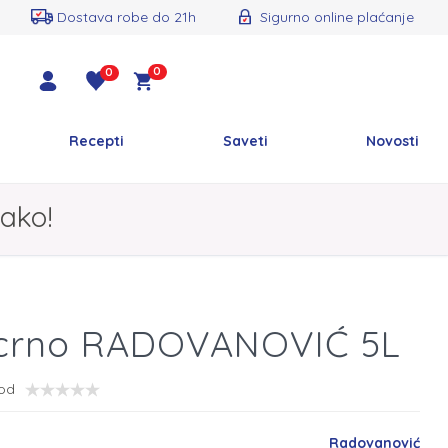
Dostava robe do 21h
Sigurno online plaćanje
0
0
Recepti
Saveti
Novosti
ako!
 crno RADOVANOVIĆ 5L
vod
Radovanović