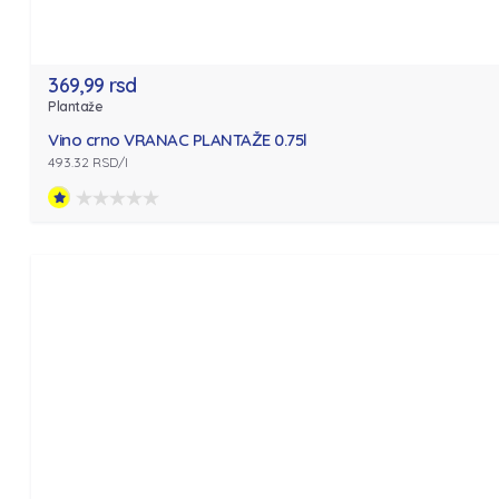
369,99 rsd
Plantaže
Vino crno VRANAC PLANTAŽE 0.75l
493.32 RSD/l