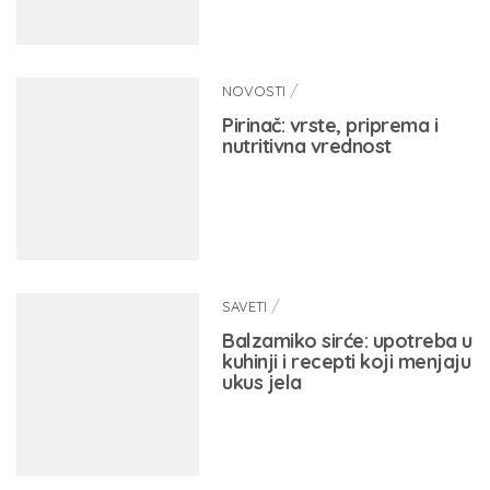
/
NOVOSTI
Pirinač: vrste, priprema i
nutritivna vrednost
/
SAVETI
Balzamiko sirće: upotreba u
kuhinji i recepti koji menjaju
ukus jela