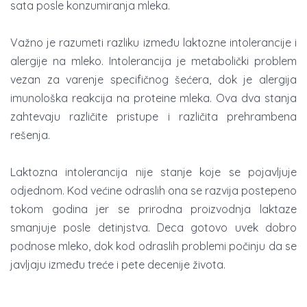
sata posle konzumiranja mleka.
Važno je razumeti razliku između laktozne intolerancije i
alergije na mleko. Intolerancija je metabolički problem
vezan za varenje specifičnog šećera, dok je alergija
imunološka reakcija na proteine mleka. Ova dva stanja
zahtevaju različite pristupe i različita prehrambena
rešenja.
Laktozna intolerancija nije stanje koje se pojavljuje
odjednom. Kod većine odraslih ona se razvija postepeno
tokom godina jer se prirodna proizvodnja laktaze
smanjuje posle detinjstva. Deca gotovo uvek dobro
podnose mleko, dok kod odraslih problemi počinju da se
javljaju između treće i pete decenije života.