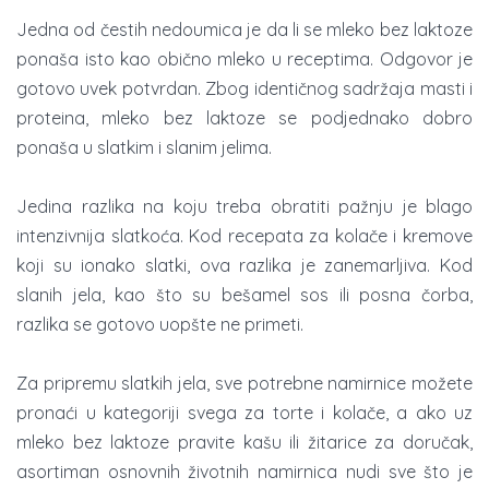
Jedna od čestih nedoumica je da li se mleko bez laktoze
ponaša isto kao obično mleko u receptima. Odgovor je
gotovo uvek potvrdan. Zbog identičnog sadržaja masti i
proteina, mleko bez laktoze se podjednako dobro
ponaša u slatkim i slanim jelima.
Jedina razlika na koju treba obratiti pažnju je blago
intenzivnija slatkoća. Kod recepata za kolače i kremove
koji su ionako slatki, ova razlika je zanemarljiva. Kod
slanih jela, kao što su bešamel sos ili posna čorba,
razlika se gotovo uopšte ne primeti.
Za pripremu slatkih jela, sve potrebne namirnice možete
pronaći u kategoriji svega za torte i kolače, a ako uz
mleko bez laktoze pravite kašu ili žitarice za doručak,
asortiman osnovnih životnih namirnica nudi sve što je