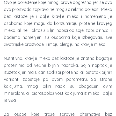
Ovo je poređenje koje mnogi prave pogrešno, jer se ova
dva proizvoda zapravo ne mogu direktno porediti. Mleko
bez laktoze je i dalje kravlje mleko i namenjeno je
osobama koje mogu da konzumiraju proteine kravljeg
mleka, ali ne i laktozu. Biljni napici od soje, zobi, pirinča ili
badema namenjeni su osobama koje izbegavaju sve
životinjske proizvode ili imaju alergiju na kravlje mleko.
Nutritivno, kravlje mleko bez laktoze je znatno bogatije
proteinima od većine biljnih napitaka. Sojin napitak je
izuzetak jer ima sličan sadržaj proteina, ali ostatak biljnih
varijanti zaostaje po ovom parametru. Sa strane
kalcijuma, mnogi biljni napici su obogaćeni ovim
mineralom, ali bioraspoloživost kalcijuma iz mleka i dalje
je viša.
Za osobe koje traže zdravije alternative bez