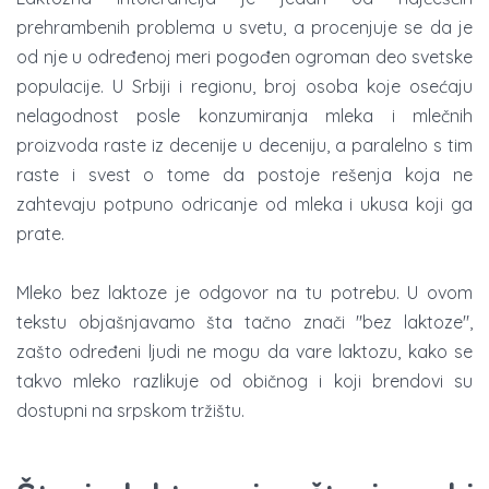
prehrambenih problema u svetu, a procenjuje se da je
od nje u određenoj meri pogođen ogroman deo svetske
populacije. U Srbiji i regionu, broj osoba koje osećaju
nelagodnost posle konzumiranja mleka i mlečnih
proizvoda raste iz decenije u deceniju, a paralelno s tim
raste i svest o tome da postoje rešenja koja ne
zahtevaju potpuno odricanje od mleka i ukusa koji ga
prate.
Mleko bez laktoze je odgovor na tu potrebu. U ovom
tekstu objašnjavamo šta tačno znači "bez laktoze",
zašto određeni ljudi ne mogu da vare laktozu, kako se
takvo mleko razlikuje od običnog i koji brendovi su
dostupni na srpskom tržištu.