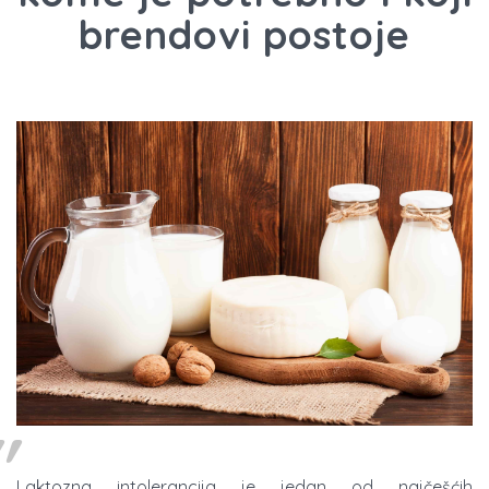
brendovi postoje
Laktozna intolerancija je jedan od najčešćih