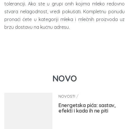
toleranciji. Ako ste u grupi onih kojima mleko redovno
stvara nelagodnost, vredi pokušati. Kompletnu ponudu
pronaći ćete u kategoriji mleka i mlečnih proizvoda uz
brzu dostavu na kućnu adresu.
NOVO
/
NOVOSTI
Energetska pića: sastav,
efekti i kada ih ne piti