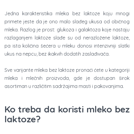
Jedna karakteristika mleka bez laktoze koju mnogi
primete jeste da je ono malo slađeg ukusa od običnog
mleka. Razlog je prost: glukoza i galaktoza koje nastaju
razlaganjem laktoze slađe su od nerazložene laktoze,
pa ista količina šećera u mleku donosi intenzivniji slatki
ukus na nepcu, bez ikakvih dodatih zaslađivača.
Sve varijante mleka bez laktoze pronaći ćete u kategoriji
mleka i mlečnih proizvoda, gde je dostupan širok
asortiman u različitim sadržajima masti i pakovanjima.
Ko treba da koristi mleko bez
laktoze?