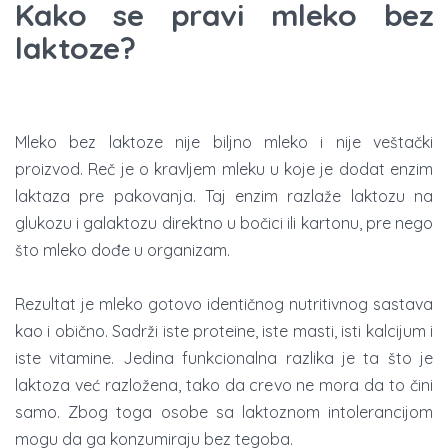
Kako se pravi mleko bez
laktoze?
Mleko bez laktoze nije biljno mleko i nije veštački
proizvod. Reč je o kravljem mleku u koje je dodat enzim
laktaza pre pakovanja. Taj enzim razlaže laktozu na
glukozu i galaktozu direktno u bočici ili kartonu, pre nego
što mleko dođe u organizam.
Rezultat je mleko gotovo identičnog nutritivnog sastava
kao i obično. Sadrži iste proteine, iste masti, isti kalcijum i
iste vitamine. Jedina funkcionalna razlika je ta što je
laktoza već razložena, tako da crevo ne mora da to čini
samo. Zbog toga osobe sa laktoznom intolerancijom
mogu da ga konzumiraju bez tegoba.