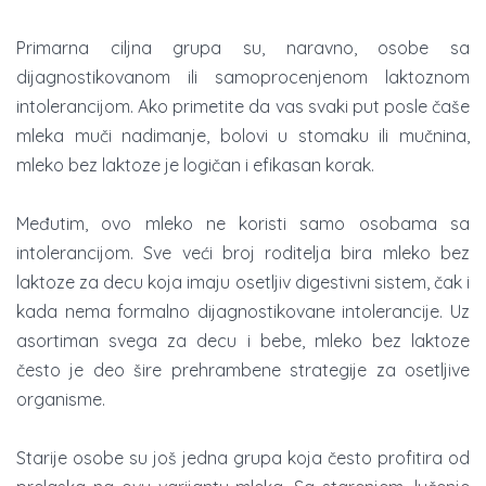
Primarna ciljna grupa su, naravno, osobe sa
dijagnostikovanom ili samoprocenjenom laktoznom
intolerancijom. Ako primetite da vas svaki put posle čaše
mleka muči nadimanje, bolovi u stomaku ili mučnina,
mleko bez laktoze je logičan i efikasan korak.
Međutim, ovo mleko ne koristi samo osobama sa
intolerancijom. Sve veći broj roditelja bira mleko bez
laktoze za decu koja imaju osetljiv digestivni sistem, čak i
kada nema formalno dijagnostikovane intolerancije. Uz
asortiman svega za decu i bebe, mleko bez laktoze
često je deo šire prehrambene strategije za osetljive
organisme.
Starije osobe su još jedna grupa koja često profitira od