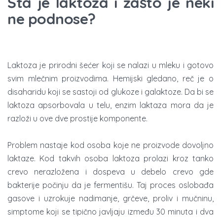
Šta je laktoza i zašto je neki
ne podnose?
Laktoza je prirodni šećer koji se nalazi u mleku i gotovo
svim mlečnim proizvodima. Hemijski gledano, reč je o
disaharidu koji se sastoji od glukoze i galaktoze. Da bi se
laktoza apsorbovala u telu, enzim laktaza mora da je
razloži u ove dve prostije komponente.
Problem nastaje kod osoba koje ne proizvode dovoljno
laktaze. Kod takvih osoba laktoza prolazi kroz tanko
crevo nerazložena i dospeva u debelo crevo gde
bakterije počinju da je fermentišu. Taj proces oslobađa
gasove i uzrokuje nadimanje, grčeve, proliv i mučninu,
simptome koji se tipično javljaju između 30 minuta i dva