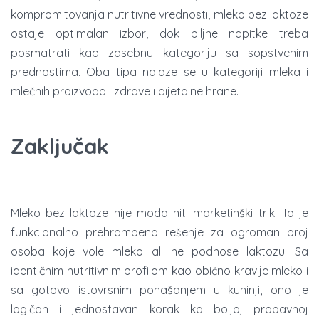
kompromitovanja nutritivne vrednosti, mleko bez laktoze
ostaje optimalan izbor, dok biljne napitke treba
posmatrati kao zasebnu kategoriju sa sopstvenim
prednostima. Oba tipa nalaze se u kategoriji mleka i
mlečnih proizvoda i zdrave i dijetalne hrane.
Zaključak
Mleko bez laktoze nije moda niti marketinški trik. To je
funkcionalno prehrambeno rešenje za ogroman broj
osoba koje vole mleko ali ne podnose laktozu. Sa
identičnim nutritivnim profilom kao obično kravlje mleko i
sa gotovo istovrsnim ponašanjem u kuhinji, ono je
logičan i jednostavan korak ka boljoj probavnoj