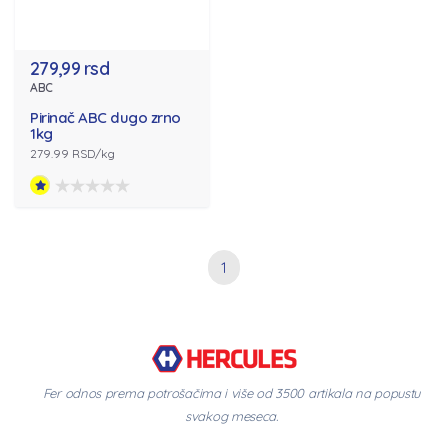
279,99 rsd
ABC
Pirinač ABC dugo zrno
1kg
279.99 RSD/kg
1
Fer odnos prema potrošačima i više od 3500 artikala na popustu
svakog meseca.