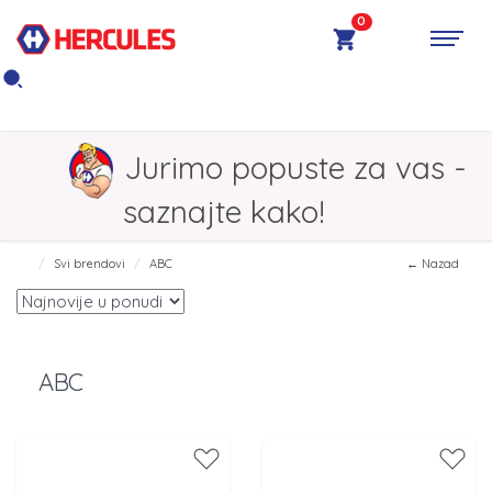
0
Jurimo popuste za vas -
saznajte kako!
Svi brendovi
ABC
← Nazad
ABC