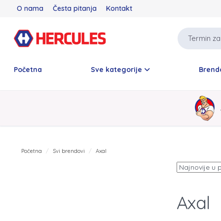
O nama
Česta pitanja
Kontakt
Početna
Sve kategorije
Brend
Početna
Svi brendovi
Axal
Axal