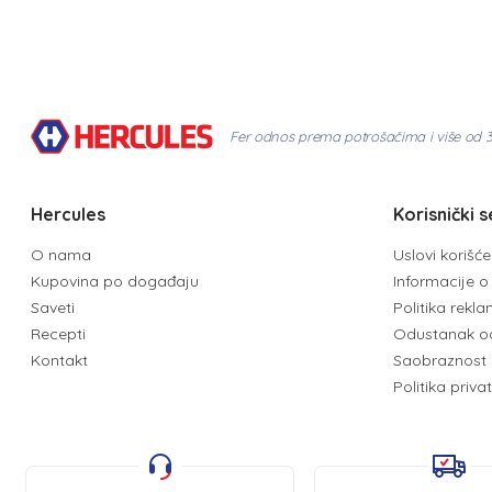
Fer odnos prema potrošačima i više od 
Hercules
Korisnički s
O nama
Uslovi korišć
Kupovina po događaju
Informacije o 
Saveti
Politika rekl
Recepti
Odustanak o
Kontakt
Saobraznost 
Politika priva