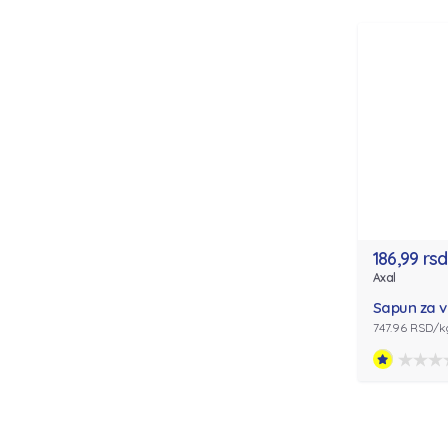
186,99 rsd
Axal
Sapun za 
747.96 RSD/k