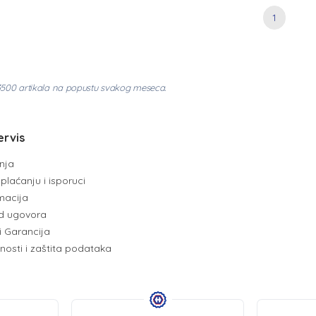
1
3500 artikala na popustu svakog meseca.
ervis
enja
plaćanju i isporuci
amacija
d ugovora
i Garancija
tnosti i zaštita podataka