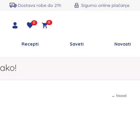
Dostava robe do 21h
Sigurno online plaćanje
0
0
Recepti
Saveti
Novosti
ako!
← Nazad