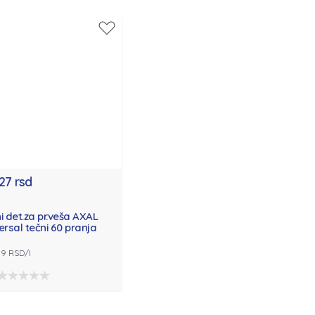
,27 rsd
i det.za pr.veša AXAL
ersal tečni 60 pranja
09 RSD/l