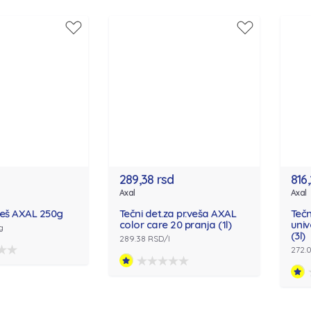
289,38 rsd
816
Axal
Axal
veš AXAL 250g
Tečni det.za pr.veša AXAL
Tečn
color care 20 pranja (1l)
univ
g
(3l)
289.38 RSD/l
272.