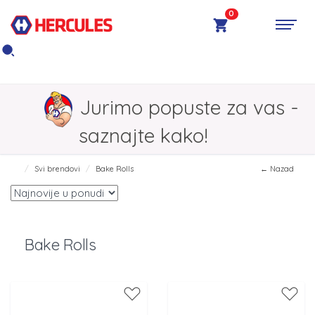
0
Jurimo popuste za vas -
saznajte kako!
Svi brendovi
Bake Rolls
← Nazad
Bake Rolls