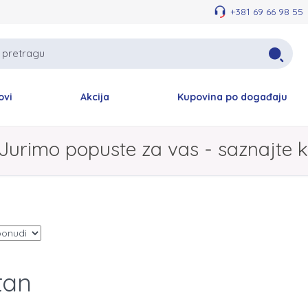
+381 69 66 98 55
ovi
Akcija
Kupovina po događaju
Jurimo popuste za vas - saznajte k
tan