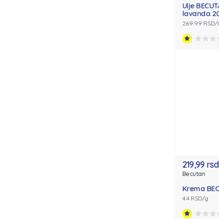
Ulje BECUT
lavanda 2
269.99 RSD
219,99 rsd
Becutan
Krema BE
4.4 RSD/g