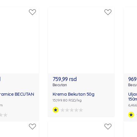
d
759,99 rsd
969
Becutan
Becu
ramice BECUTAN
Krema Bekutan 50g
Ulj
150
15,199.80 RSD/kg
om
6,466