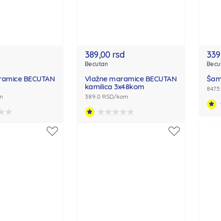
389,00 rsd
339
Becutan
Becu
ramice BECUTAN
Vlažne maramice BECUTAN
Šam
kamilica 3x48kom
847.5
m
389.0 RSD/kom