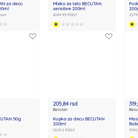
AN za decu
Mleko za telo BECUTAN
Pud
00ml
sensitive 200ml
200
/kom
4249.95 RSD/l
2279
205,84 rsd
319
Becutan
Becu
CUTAN 50g
Kupka za decu BECUTAN
Mas
200ml
Bab
1029.2 RSD/l
3190