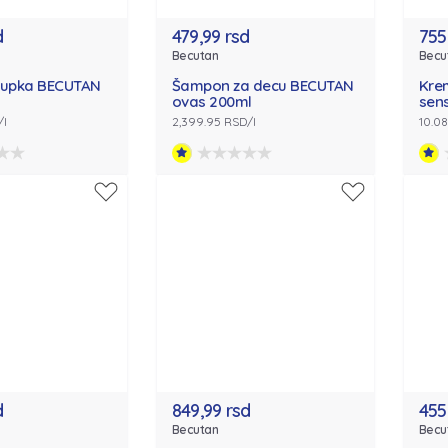
d
479,99 rsd
755
Becutan
Becu
kupka BECUTAN
Šampon za decu BECUTAN
Kre
ovas 200ml
sens
/l
2,399.95 RSD/l
10.0
d
849,99 rsd
455
Becutan
Becu