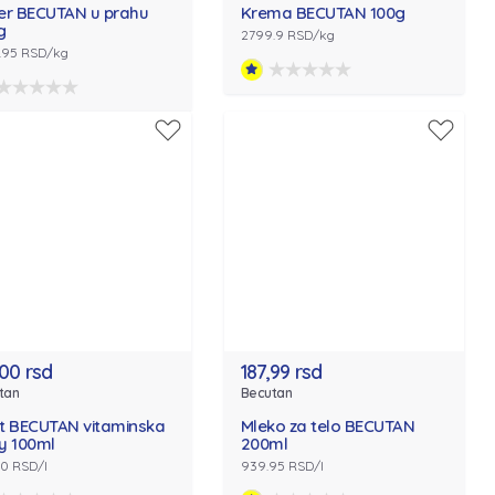
er BECUTAN u prahu
Krema BECUTAN 100g
g
2799.9 RSD/kg
.95 RSD/kg
,00 rsd
187,99 rsd
tan
Becutan
t BECUTAN vitaminska
Mleko za telo BECUTAN
y 100ml
200ml
.0 RSD/l
939.95 RSD/l