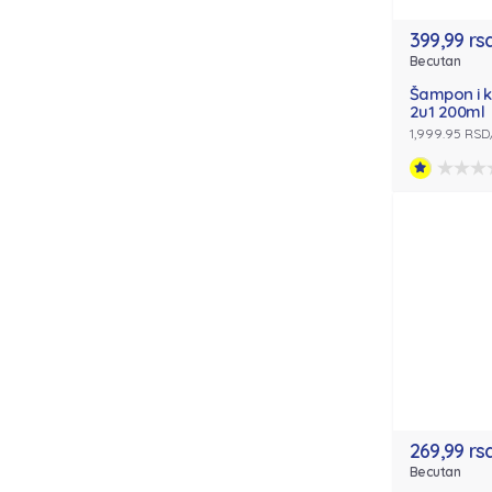
399,99 rs
Becutan
Šampon i 
2u1 200ml
1,999.95 RSD
269,99 rs
Becutan