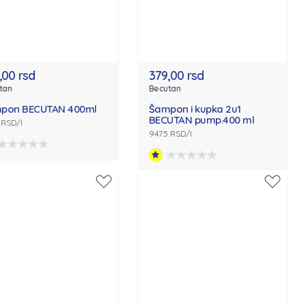
,00 rsd
379,00 rsd
tan
Becutan
pon BECUTAN 400ml
Šampon i kupka 2u1
BECUTAN pump.400 ml
 RSD/l
947.5 RSD/l