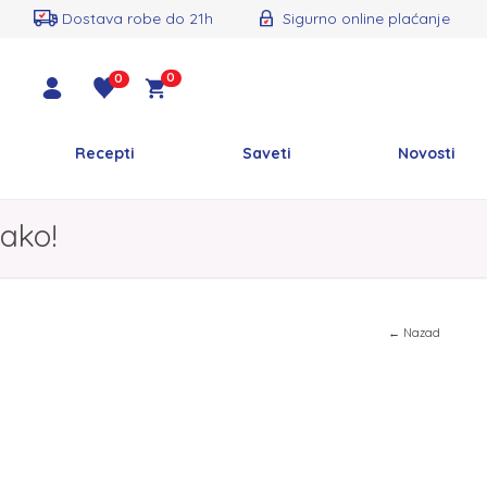
Dostava robe do 21h
Sigurno online plaćanje
0
0
Recepti
Saveti
Novosti
ako!
← Nazad