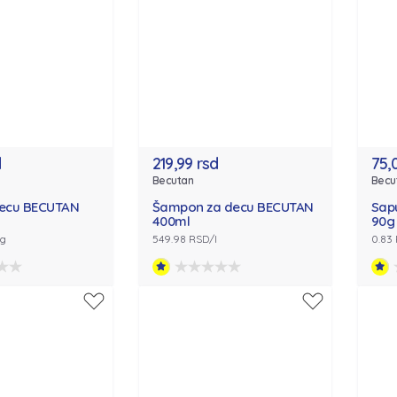
d
219,99 rsd
75,
Becutan
Becu
decu BECUTAN
Šampon za decu BECUTAN
Sap
400ml
90g
kg
549.98 RSD/l
0.83