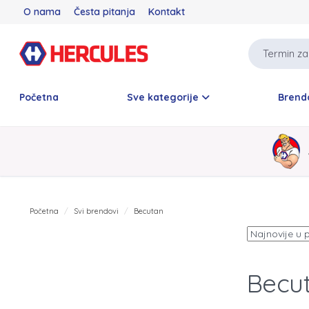
O nama
Česta pitanja
Kontakt
Početna
Sve kategorije
Brend
Početna
Svi brendovi
Becutan
Becu