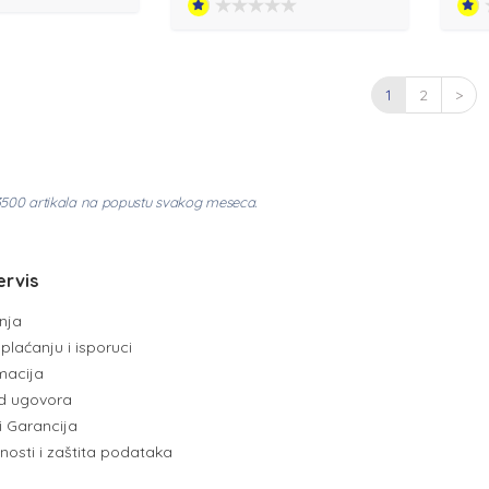
1
2
>
3500 artikala na popustu svakog meseca.
ervis
enja
plaćanju i isporuci
amacija
d ugovora
i Garancija
tnosti i zaštita podataka