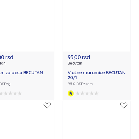
00 rsd
95,00 rsd
tan
Becutan
un za decu BECUTAN
Vlažne maramice BECUTAN
20/1
 RSD/g
95.0 RSD/kom