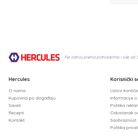
Fer odnos prema potrošačima i više od 
Hercules
Korisnički s
O nama
Uslovi korišć
Kupovina po događaju
Informacije o 
Saveti
Politika rekl
Recepti
Odustanak o
Kontakt
Saobraznost 
Politika priva