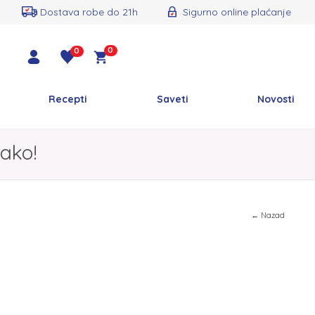
Dostava robe do 21h
Sigurno online plaćanje
0
0
Recepti
Saveti
Novosti
ako!
← Nazad