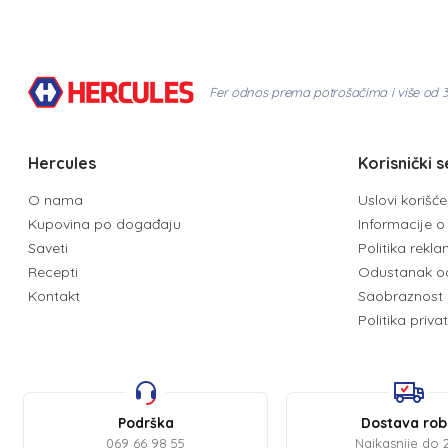
Fer odnos prema potrošačima i više od 
Hercules
Korisnički s
O nama
Uslovi korišć
Kupovina po događaju
Informacije o 
Saveti
Politika rekl
Recepti
Odustanak o
Kontakt
Saobraznost 
Politika priva
Podrška
Dostava ro
069 66 98 55
Najkasnije do 