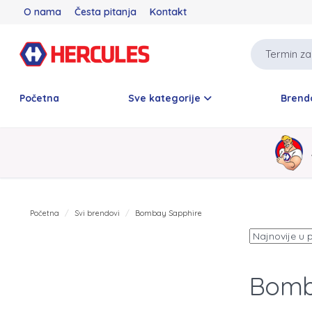
O nama
Česta pitanja
Kontakt
Početna
Sve kategorije
Brend
Početna
Svi brendovi
Bombay Sapphire
Bomb