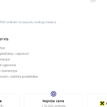
3500 artikala na popustu svakog meseca.
ervis
enja
plaćanju i isporuci
amacija
d ugovora
i Garancija
tnosti i zaštita podataka
be
Najniže cene
21h
+ 10.000 artikala