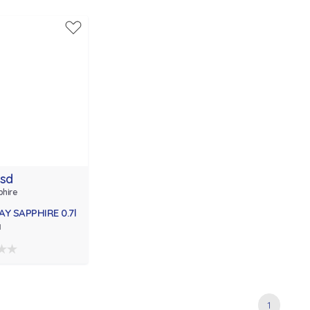
rsd
hire
Y SAPPHIRE 0.7l
l
1