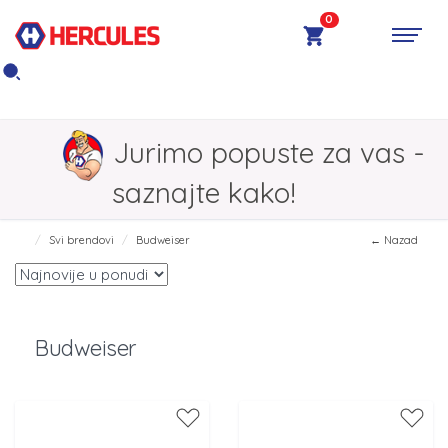
0
Jurimo popuste za vas -
saznajte kako!
Svi brendovi
Budweiser
← Nazad
Budweiser