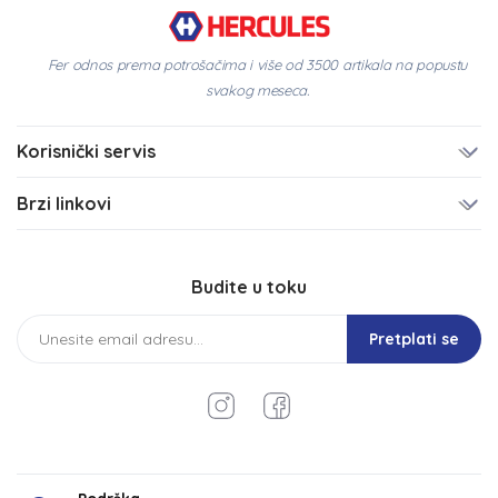
Fer odnos prema potrošačima i više od 3500 artikala na popustu
svakog meseca.
Korisnički servis
Brzi linkovi
Budite u toku
Pretplati se