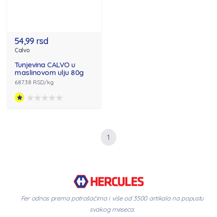
54,99 rsd
Calvo
Tunjevina CALVO u
maslinovom ulju 80g
687.38 RSD/kg
1
Fer odnos prema potrošačima i više od 3500 artikala na popustu
svakog meseca.