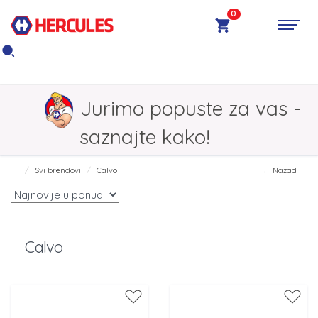
0
Jurimo popuste za vas -
saznajte kako!
Svi brendovi
Calvo
← Nazad
Calvo