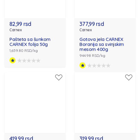
82,99 rsd
377,99 rsd
Carnex
Carnex
Pašteta sa šunkom
Gotova jela CARNEX
CARNEX folija 50g
Boranija sa svinjskim
mesom 400g
1,659.80 RSD/kg
944.98 RSD/kg
419,99 rsd
319,99 rsd