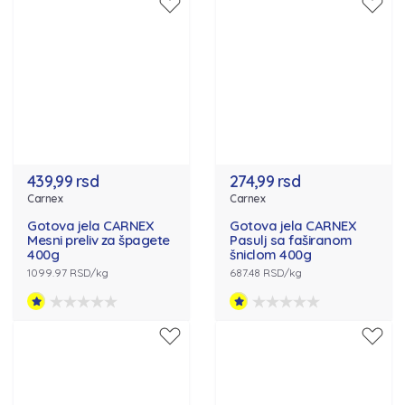
439,99 rsd
274,99 rsd
Carnex
Carnex
Gotova jela CARNEX
Gotova jela CARNEX
Mesni preliv za špagete
Pasulj sa faširanom
400g
šniclom 400g
1099.97 RSD/kg
687.48 RSD/kg