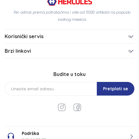
Fer odnos prema potrošačima i više od 3500 artikala na popustu
svakog meseca.
Korisnički servis
Brzi linkovi
Budite u toku
Pretplati se
Podrška