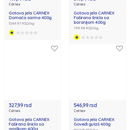
Carnex
Carnex
Gotova jela CARNEX
Gotova jela CARNEX
Domaća sarma 400g
Faširana šnicla sa
boranijom 400g
1049.97 RSD/kg
799.98 RSD/kg
327,99 rsd
546,99 rsd
Carnex
Carnex
Gotova jela CARNEX
Gotova jela CARNEX
Faširana šnicla sa
Goveđi gulaš 400g
graškom 400g
1367.48 RSD/kg