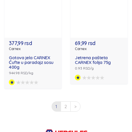
377,99 rsd
69,99 rsd
Carnex
Carnex
Gotova jela CARNEX
Jetrena pašteta
Ćufte u paradajz sosu
CARNEX folija 75g
400g
0.93 RSD/g
944.98 RSD/kg
1
2
>