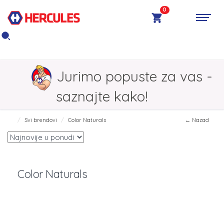
0
Jurimo popuste za vas -
saznajte kako!
Svi brendovi
Color Naturals
← Nazad
Color Naturals