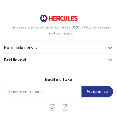
Fer odnos prema potrošačima i više od 3500 artikala na popustu
svakog meseca.
Korisnički servis
Brzi linkovi
Budite u toku
Pretplati se