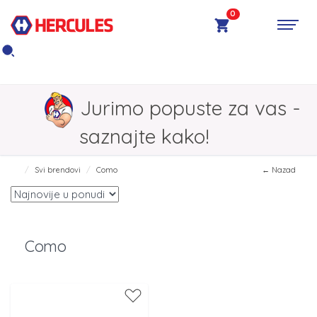
0
Jurimo popuste za vas -
saznajte kako!
Svi brendovi
Como
← Nazad
Como