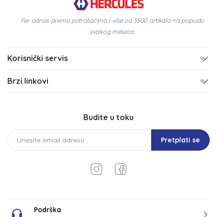
Fer odnos prema potrošačima i više od 3500 artikala na popustu
svakog meseca.
Korisnički servis
Brzi linkovi
Budite u toku
Pretplati se
Podrška