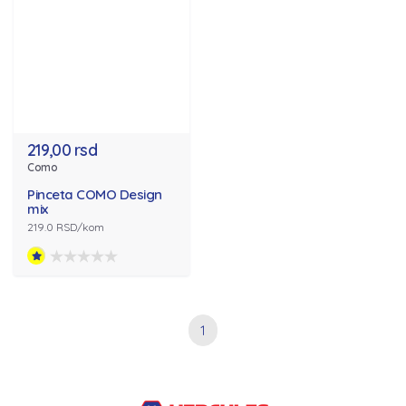
219,00 rsd
Como
Pinceta COMO Design
mix
219.0 RSD/kom
1