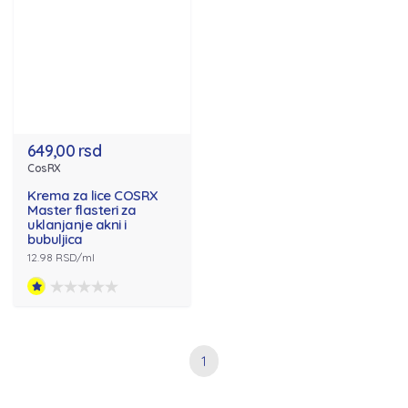
649,00 rsd
CosRX
Krema za lice COSRX
Master flasteri za
uklanjanje akni i
bubuljica
12.98 RSD/ml
1