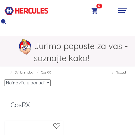
0
Jurimo popuste za vas -
saznajte kako!
Svi brendovi
CosRX
← Nazad
CosRX