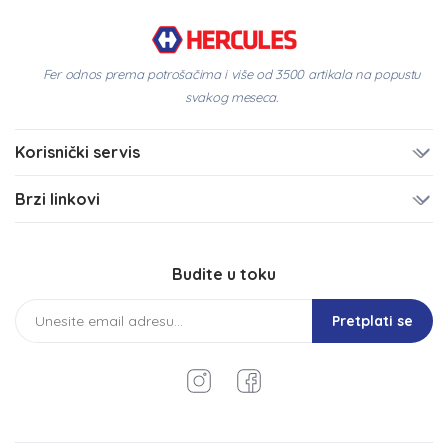
Fer odnos prema potrošačima i više od 3500 artikala na popustu
svakog meseca.
Korisnički servis
Brzi linkovi
Budite u toku
Pretplati se