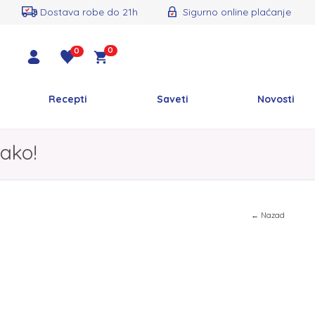
Dostava robe do 21h
Sigurno online plaćanje
0
0
Recepti
Saveti
Novosti
ako!
← Nazad