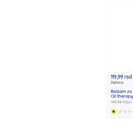
119,99 rsd
Diplona
Balzam za
Oil therap
199.98 RSD/l