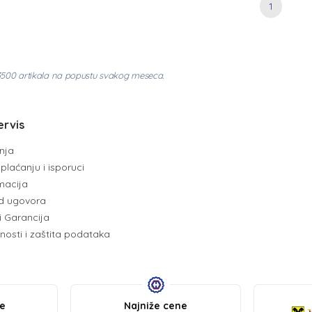
1
3500 artikala na popustu svakog meseca.
ervis
enja
plaćanju i isporuci
amacija
d ugovora
i Garancija
tnosti i zaštita podataka
be
Najniže cene