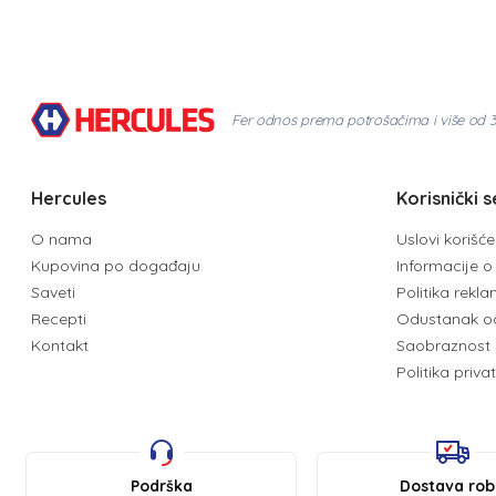
Fer odnos prema potrošačima i više od 
Hercules
Korisnički s
O nama
Uslovi korišć
Kupovina po događaju
Informacije o 
Saveti
Politika rekl
Recepti
Odustanak o
Kontakt
Saobraznost 
Politika priva
Podrška
Dostava ro