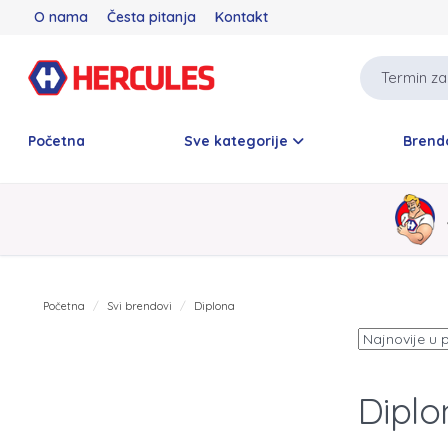
O nama
Česta pitanja
Kontakt
Početna
Sve kategorije
Brend
Početna
Svi brendovi
Diplona
Diplo