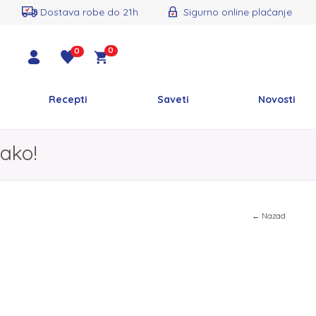
Dostava robe do 21h
Sigurno online plaćanje
0
0
Recepti
Saveti
Novosti
ako!
← Nazad