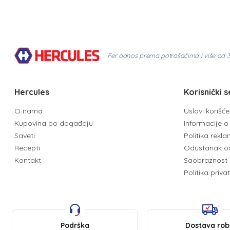
Fer odnos prema potrošačima i više od 
Hercules
Korisnički s
O nama
Uslovi korišć
Kupovina po događaju
Informacije o 
Saveti
Politika rekl
Recepti
Odustanak o
Kontakt
Saobraznost 
Politika priva
Podrška
Dostava ro