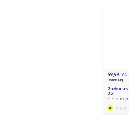
69,99 rsd
Donat Mg
Gazirana 
0.5l
139.98 RSD/l