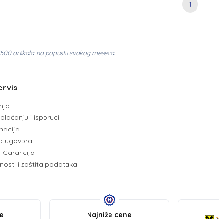
1
3500 artikala na popustu svakog meseca.
ervis
enja
plaćanju i isporuci
amacija
d ugovora
i Garancija
tnosti i zaštita podataka
be
Najniže cene