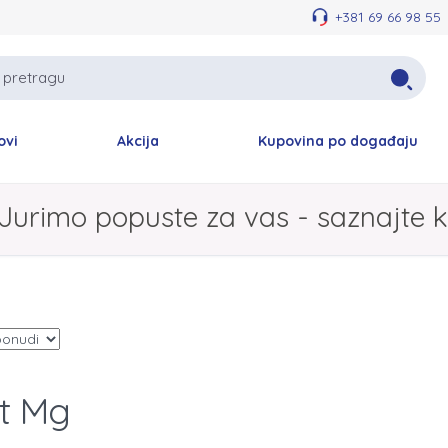
+381 69 66 98 55
ovi
Akcija
Kupovina po događaju
Jurimo popuste za vas - saznajte k
t Mg