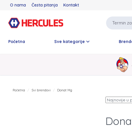
O nama
Česta pitanja
Kontakt
Početna
Sve kategorije
Brend
Početna
Svi brendovi
Donat Mg
Dona