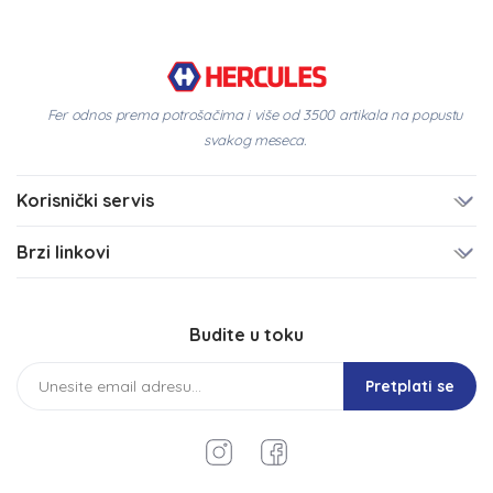
Fer odnos prema potrošačima i više od 3500 artikala na popustu
svakog meseca.
Korisnički servis
Brzi linkovi
Budite u toku
Pretplati se