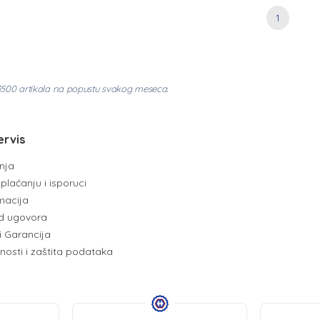
1
3500 artikala na popustu svakog meseca.
ervis
enja
plaćanju i isporuci
amacija
d ugovora
i Garancija
tnosti i zaštita podataka