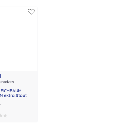
d
feweizen
o EICHBAUM
N extra Stout
l