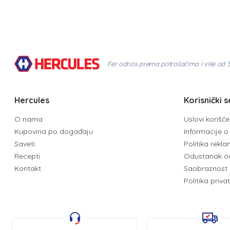
Fer odnos prema potrošačima i više od 
Hercules
Korisnički s
O nama
Uslovi korišć
Kupovina po događaju
Informacije o 
Saveti
Politika rekl
Recepti
Odustanak o
Kontakt
Saobraznost 
Politika priva