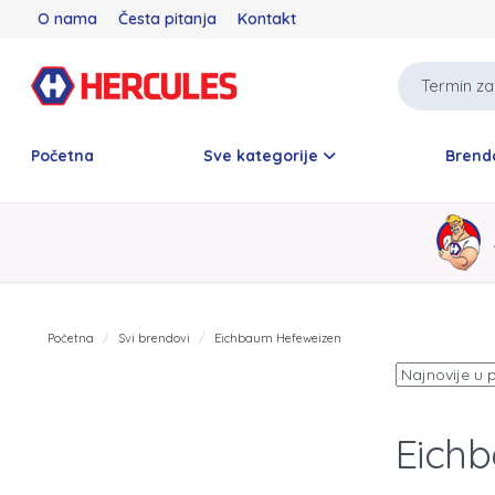
O nama
Česta pitanja
Kontakt
Početna
Sve kategorije
Brend
Početna
Svi brendovi
Eichbaum Hefeweizen
Eich