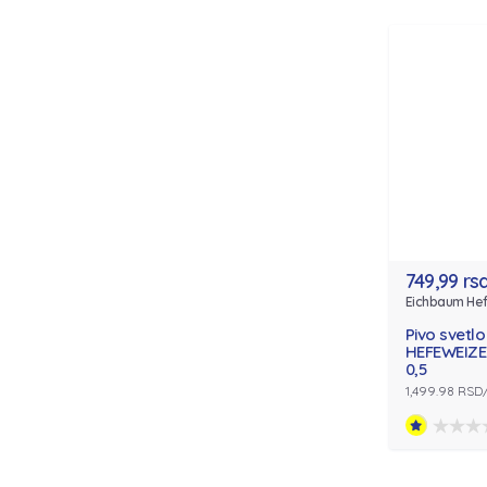
749,99 rs
Eichbaum He
Pivo svetl
HEFEWEIZE
0,5
1,499.98 RSD/