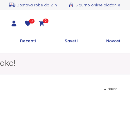
Dostava robe do 21h
Sigurno online plaćanje
0
0
Recepti
Saveti
Novosti
ako!
← Nazad