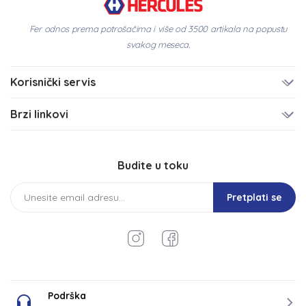
Fer odnos prema potrošačima i više od 3500 artikala na popustu
svakog meseca.
Korisnički servis
Brzi linkovi
Budite u toku
Pretplati se
Podrška