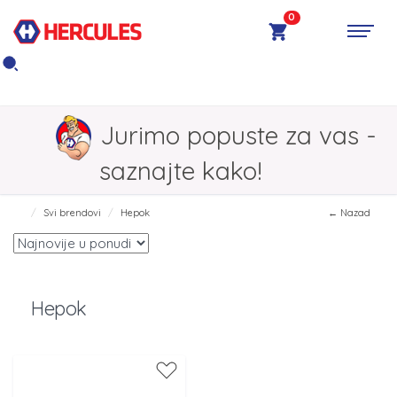
0
Jurimo popuste za vas -
saznajte kako!
Svi brendovi
Hepok
← Nazad
Hepok