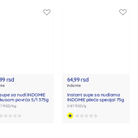
,99 rsd
64,99 rsd
mie
Indomie
.supe sa nudl.INDOMIE
Instant supe sa nudlama
ukusom povrća 5/1 375g
INDOMIE pileća specijal 75g
97 RSD/kg
0.87 RSD/g