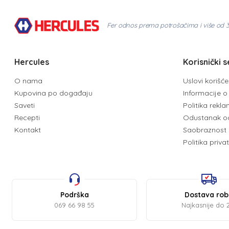
Fer odnos prema potrošačima i više od 
Hercules
Korisnički s
O nama
Uslovi korišć
Kupovina po događaju
Informacije o 
Saveti
Politika rekl
Recepti
Odustanak o
Kontakt
Saobraznost 
Politika priva
Podrška
Dostava ro
069 66 98 55
Najkasnije do 