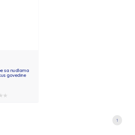
pe sa nudlama
kus govedine
1