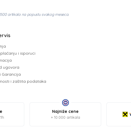
3500 artikala na popustu svakog meseca.
ervis
enja
plaćanju i isporuci
amacija
d ugovora
i Garancija
tnosti i zaštita podataka
be
Najniže cene
21h
+ 10.000 artikala