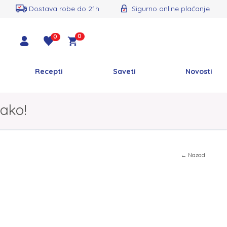
Dostava robe do 21h
Sigurno online plaćanje
0
0
Recepti
Saveti
Novosti
ako!
← Nazad