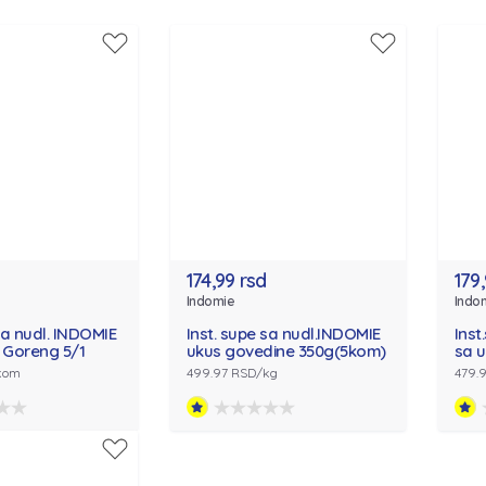
174,99 rsd
179
Indomie
Indo
sa nudl. INDOMIE
Inst. supe sa nudl.INDOMIE
Inst
 Goreng 5/1
ukus govedine 350g(5kom)
sa 
kom
499.97 RSD/kg
479.