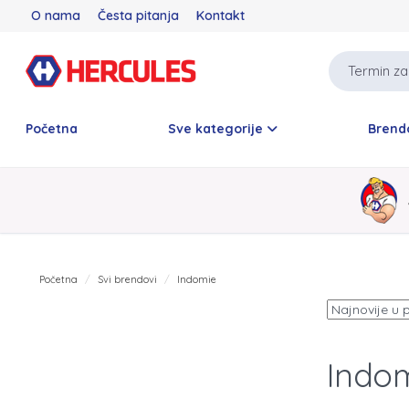
O nama
Česta pitanja
Kontakt
Početna
Sve kategorije
Brend
Početna
Svi brendovi
Indomie
Indo