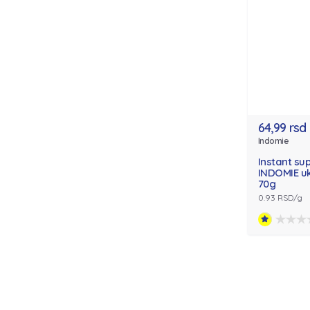
64,99 rsd
Indomie
Instant su
INDOMIE u
70g
0.93 RSD/g