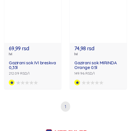
69,99 rsd
74,98 rsd
Ivi
Ivi
Gazirani sok IVI breskva
Gazirani sok MIRINDA
0,33l
Orange 0.5l
212.09 RSD/l
149.96 RSD/l
1