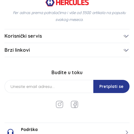
Fer odnos prema potrošačima i više od 3500 artikala na popustu
svakog meseca.
Korisnički servis
Brzi linkovi
Budite u toku
Pretplati se
Podrška