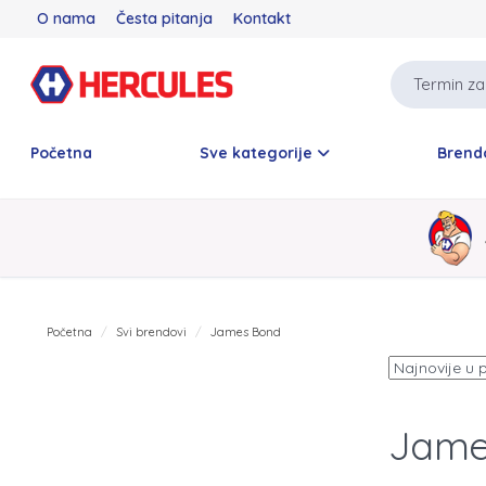
O nama
Česta pitanja
Kontakt
Početna
Sve kategorije
Brend
Početna
Svi brendovi
James Bond
Jame