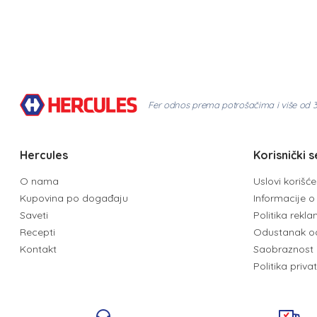
Fer odnos prema potrošačima i više od 
Hercules
Korisnički s
O nama
Uslovi korišć
Kupovina po događaju
Informacije o 
Saveti
Politika rekl
Recepti
Odustanak o
Kontakt
Saobraznost 
Politika priva