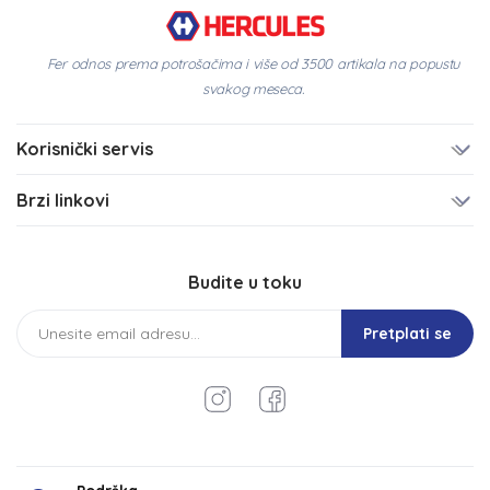
Fer odnos prema potrošačima i više od 3500 artikala na popustu
svakog meseca.
Korisnički servis
Brzi linkovi
Budite u toku
Pretplati se