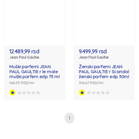
12.489,99 rsd
9.499,99 rsd
Jean Paul Gaultie
Jean Paul Gaultie
Muški parfemi JEAN
Ženski parfemi JEAN
PAUL GAULTIE r le male
PAUL GAULTIE r Scandal
muški parfem edp 75 ml
ženski parfem edp 30ml
166.53 RSD/ml
316.67 RSD/ml
1