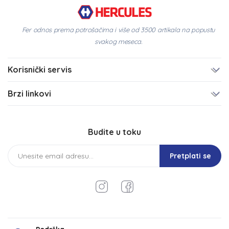
Fer odnos prema potrošačima i više od 3500 artikala na popustu
svakog meseca.
Korisnički servis
Brzi linkovi
Budite u toku
Pretplati se