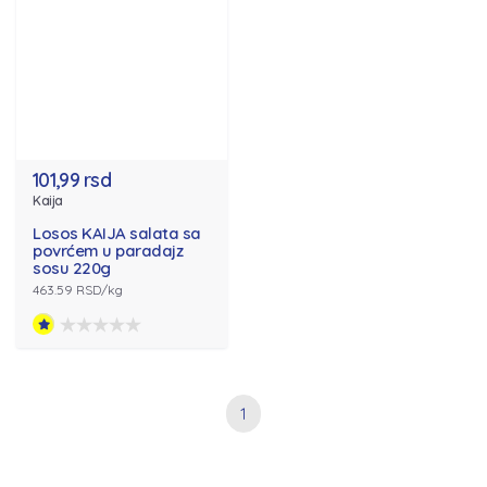
101,99 rsd
Kaija
Losos KAIJA salata sa
povrćem u paradajz
sosu 220g
463.59 RSD/kg
1