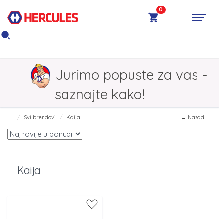
0
Jurimo popuste za vas -
saznajte kako!
Svi brendovi
Kaija
← Nazad
Kaija