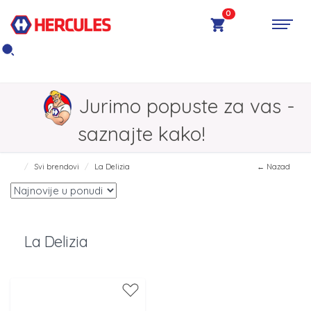
0
Jurimo popuste za vas -
saznajte kako!
Svi brendovi
La Delizia
← Nazad
La Delizia