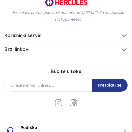
Fer odnos prema potrošačima i više od 3500 artikala na popustu
svakog meseca.
Korisnički servis
Brzi linkovi
Budite u toku
Pretplati se
Podrška