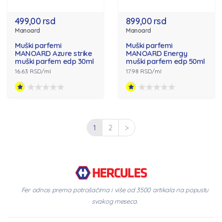
499,00 rsd
899,00 rsd
Manoard
Manoard
Muški parfemi
Muški parfemi
MANOARD Azure strike
MANOARD Energy
muški parfem edp 30ml
muški parfem edp 50ml
16.63 RSD/ml
17.98 RSD/ml
1
2
>
Fer odnos prema potrošačima i više od 3500 artikala na popustu
svakog meseca.