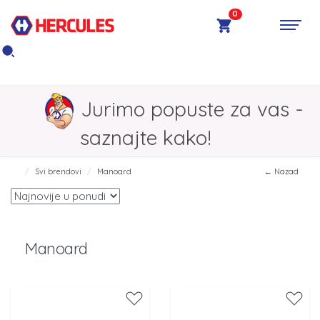
0
Jurimo popuste za vas -
saznajte kako!
Svi brendovi
Manoard
← Nazad
Manoard