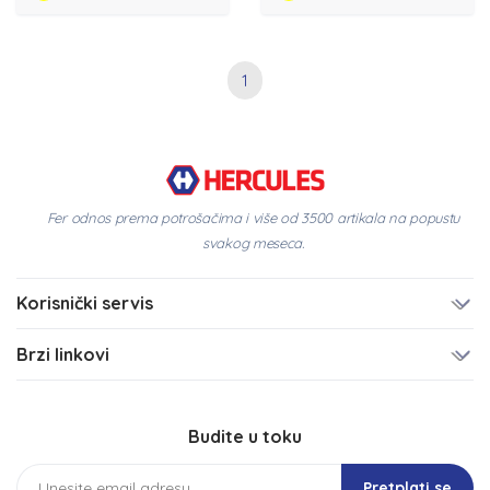
1
Fer odnos prema potrošačima i više od 3500 artikala na popustu
svakog meseca.
Korisnički servis
Brzi linkovi
Budite u toku
Pretplati se