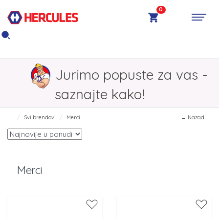
0
Jurimo popuste za vas -
saznajte kako!
Svi brendovi
Merci
← Nazad
Merci