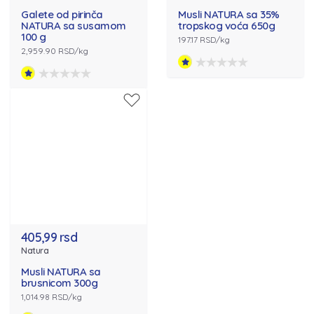
Galete od pirinča
Musli NATURA sa 35%
NATURA sa susamom
tropskog voća 650g
100 g
197.17 RSD/kg
2,959.90 RSD/kg
405,99 rsd
Natura
Musli NATURA sa
brusnicom 300g
1,014.98 RSD/kg