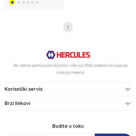
1
Fer odnos prema potrošačima i više od 3500 artikala na popustu
svakog meseca.
Korisnički servis
Brzi linkovi
Budite u toku