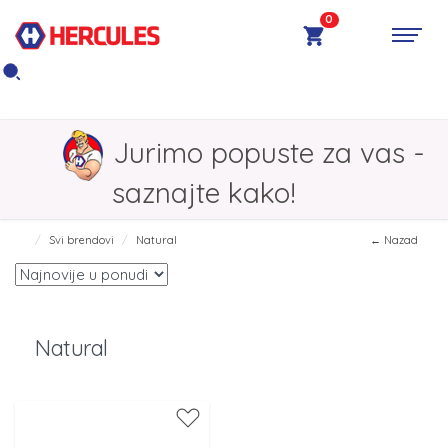
0
Jurimo popuste za vas -
saznajte kako!
Svi brendovi
Natural
← Nazad
Natural