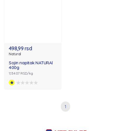
498,99 rsd
Natural
Sojin napitak NATURAl
400g
1,134.07 RSD/kg
1