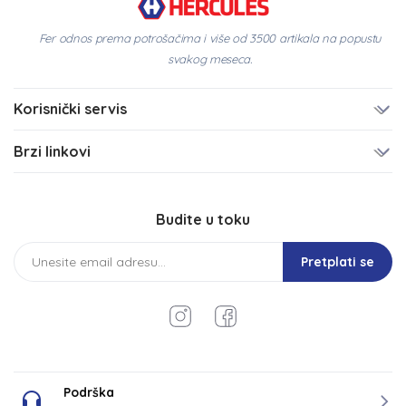
Fer odnos prema potrošačima i više od 3500 artikala na popustu
svakog meseca.
Korisnički servis
Brzi linkovi
Budite u toku
Pretplati se
Podrška