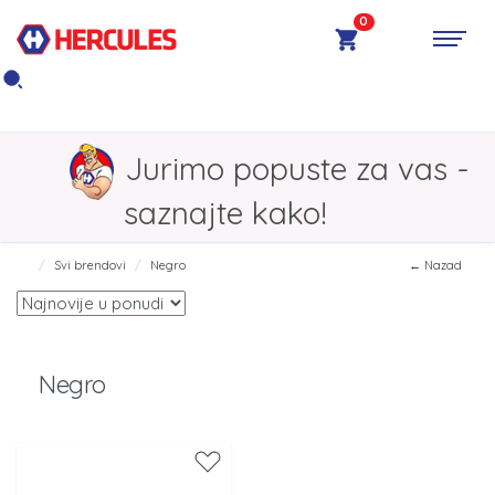
0
Jurimo popuste za vas -
saznajte kako!
Svi brendovi
Negro
← Nazad
Negro