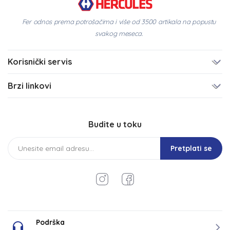
Fer odnos prema potrošačima i više od 3500 artikala na popustu
svakog meseca.
Korisnički servis
Brzi linkovi
Budite u toku
Pretplati se
Podrška