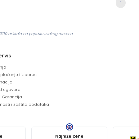
1
3500 artikala na popustu svakog meseca.
ervis
enja
plaćanju i isporuci
amacija
d ugovora
i Garancija
tnosti i zaštita podataka
be
Najniže cene