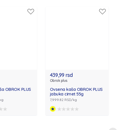
439,99 rsd
Obrok plus
ša OBROK PLUS
Ovsena kaša OBROK PLUS
jabuka cimet 55g
/kg
7,999.82 RSD/kg