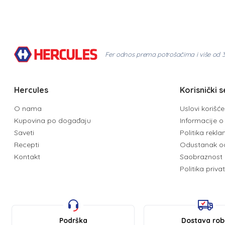
Fer odnos prema potrošačima i više od 
Hercules
Korisnički s
O nama
Uslovi korišć
Kupovina po događaju
Informacije o 
Saveti
Politika rekl
Recepti
Odustanak o
Kontakt
Saobraznost 
Politika priva
Podrška
Dostava ro