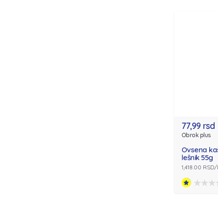
77,99 rsd
Obrok plus
Ovsena ka
lešnik 55g
1,418.00 RSD