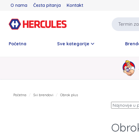
O nama
Česta pitanja
Kontakt
Početna
Sve kategorije
Brend
Početna
Svi brendovi
Obrok plus
Obrok