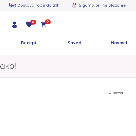
Dostava robe do 21h
Sigurno online plaćanje
0
0
Recepti
Saveti
Novosti
ako!
← Nazad