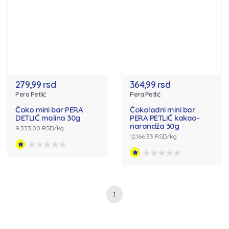
279,99 rsd
364,99 rsd
Pera Petlić
Pera Petlić
Čoko mini bar PERA
Čokoladni mini bar
DETLIĆ malina 30g
PERA PETLIĆ kakao-
narandža 30g
9,333.00 RSD/kg
12,166.33 RSD/kg
1