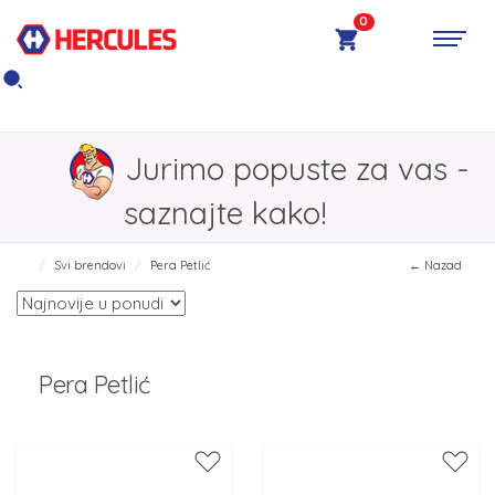
0
Jurimo popuste za vas -
saznajte kako!
Svi brendovi
Pera Petlić
← Nazad
Pera Petlić