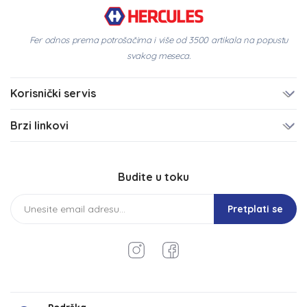
Fer odnos prema potrošačima i više od 3500 artikala na popustu
svakog meseca.
Korisnički servis
Brzi linkovi
Budite u toku
Pretplati se