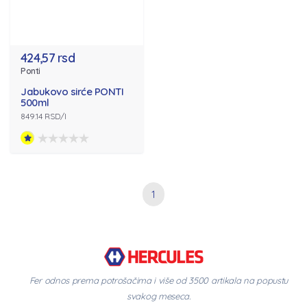
424,57 rsd
Ponti
Jabukovo sirće PONTI
500ml
849.14 RSD/l
1
Fer odnos prema potrošačima i više od 3500 artikala na popustu
svakog meseca.