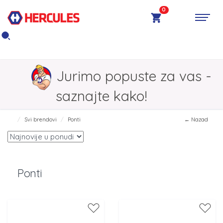
0
Jurimo popuste za vas -
saznajte kako!
Svi brendovi
Ponti
← Nazad
Ponti