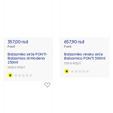
357,00 rsd
657,90 rsd
Ponti
Ponti
Balzamiko sirće PONTI-
Balzamiko vinsko sirće
Balzamico di Modena
Balsamico PONTI 500ml
250ml
1315.8 RSD/l
1428.0 RSD/l