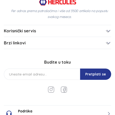
Fer odnos prema potrošačima i više od 3500 artikala na popustu
svakog meseca.
Korisnički servis
Brzi linkovi
Budite u toku
Pretplati se
Podrška