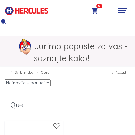
0
Jurimo popuste za vas -
saznajte kako!
Svi brendovi
Quet
← Nazad
Quet