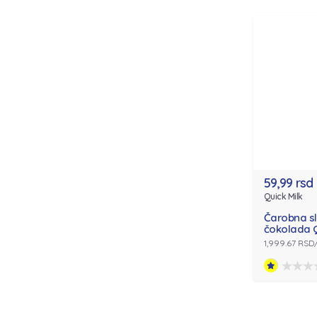
59,99 rsd
Quick Milk
Čarobna s
čokolada 
1,999.67 RSD