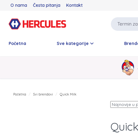
O nama
Česta pitanja
Kontakt
Početna
Sve kategorije
Brend
Početna
Svi brendovi
Quick Milk
Quick