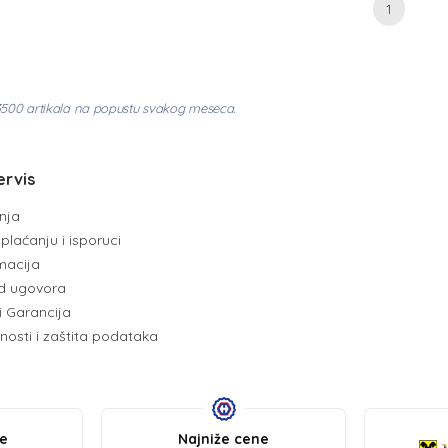
1
3500 artikala na popustu svakog meseca.
ervis
enja
plaćanju i isporuci
amacija
d ugovora
i Garancija
tnosti i zaštita podataka
be
Najniže cene