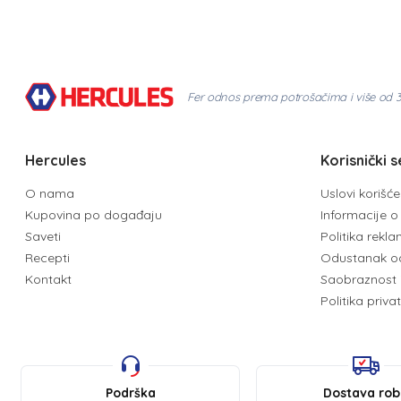
Fer odnos prema potrošačima i više od 
Hercules
Korisnički s
O nama
Uslovi korišć
Kupovina po događaju
Informacije o 
Saveti
Politika rekl
Recepti
Odustanak o
Kontakt
Saobraznost 
Politika priva
Podrška
Dostava ro