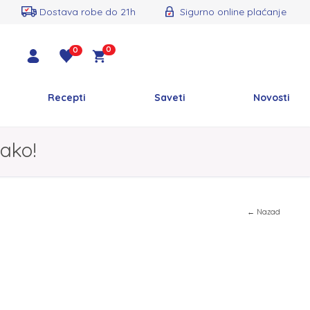
Dostava robe do 21h
Sigurno online plaćanje
0
0
Recepti
Saveti
Novosti
ako!
← Nazad