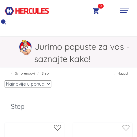
0
Jurimo popuste za vas -
saznajte kako!
Svi brendovi
Step
← Nazad
Step