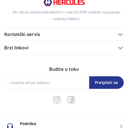
Fer odnos prema potrošačima i više od 3500 artikala na popustu
svakog meseca.
Korisnički servis
Brzi linkovi
Budite u toku
Pretplati se
Podrška