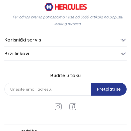
Fer odnos prema potrošačima i više od 3500 artikala na popustu
svakog meseca.
Korisnički servis
Brzi linkovi
Budite u toku
Pretplati se