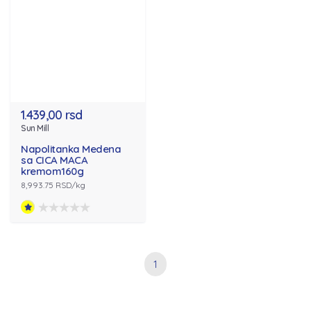
1.439,00 rsd
Sun Mill
Napolitanka Medena
sa CICA MACA
kremom160g
8,993.75 RSD/kg
1