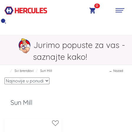
0
Jurimo popuste za vas -
saznajte kako!
Svi brendovi
Sun Mill
← Nazad
Sun Mill