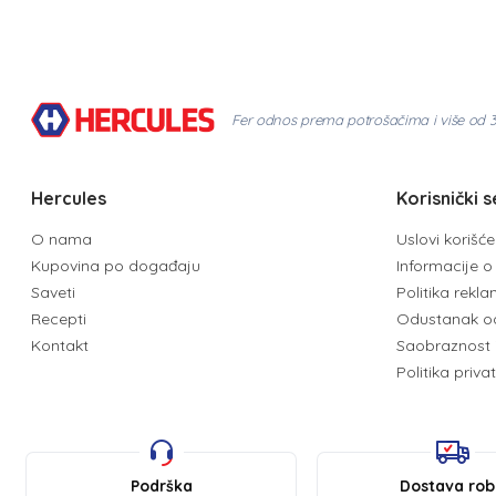
Fer odnos prema potrošačima i više od 
Hercules
Korisnički s
O nama
Uslovi korišć
Kupovina po događaju
Informacije o 
Saveti
Politika rekl
Recepti
Odustanak o
Kontakt
Saobraznost 
Politika priva
Podrška
Dostava ro