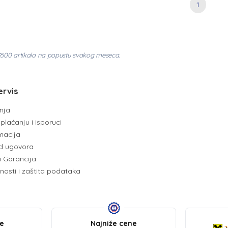
1
3500 artikala na popustu svakog meseca.
ervis
enja
plaćanju i isporuci
amacija
d ugovora
i Garancija
tnosti i zaštita podataka
be
Najniže cene