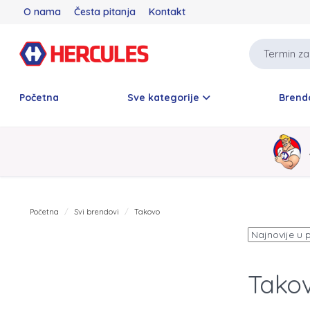
O nama
Česta pitanja
Kontakt
Početna
Sve kategorije
Brend
Početna
Svi brendovi
Takovo
Tako