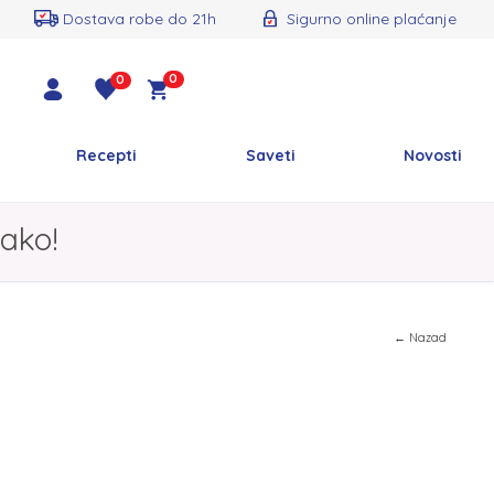
Dostava robe do 21h
Sigurno online plaćanje
0
0
Recepti
Saveti
Novosti
ako!
← Nazad