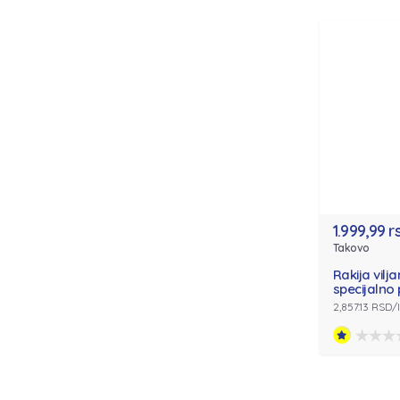
1.999,99 r
Takovo
Rakija vi
specijalno 
2,857.13 RSD/l