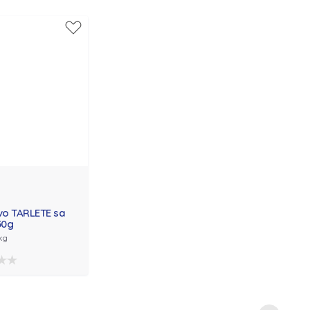
vo TARLETE sa
50g
kg