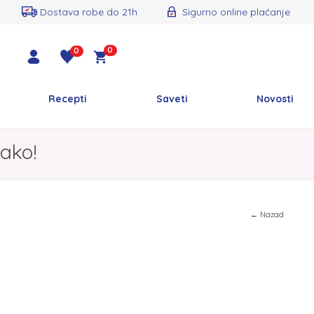
Dostava robe do 21h
Sigurno online plaćanje
0
0
Recepti
Saveti
Novosti
ako!
← Nazad