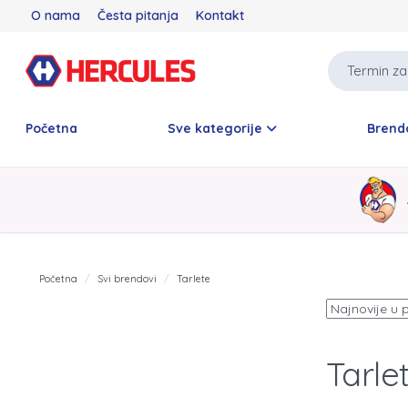
O nama
Česta pitanja
Kontakt
Početna
Sve kategorije
Brend
Početna
Svi brendovi
Tarlete
Tarle