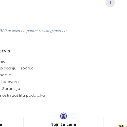
1
3500 artikala na popustu svakog meseca.
ervis
enja
plaćanju i isporuci
amacija
d ugovora
i Garancija
tnosti i zaštita podataka
be
Najniže cene