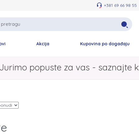
+381 69 66 98 55
ovi
Akcija
Kupovina po događaju
Jurimo popuste za vas - saznajte k
te