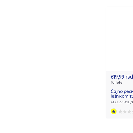
619,99 rsd
Tarlete
Čajno peci
lešnikom 1
4,133.27 RSD/