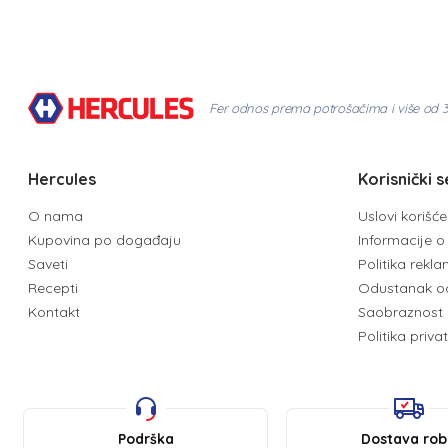
Fer odnos prema potrošačima i više od 
Hercules
Korisnički s
O nama
Uslovi korišć
Kupovina po događaju
Informacije o 
Saveti
Politika rekl
Recepti
Odustanak o
Kontakt
Saobraznost 
Politika priva
Podrška
Dostava ro