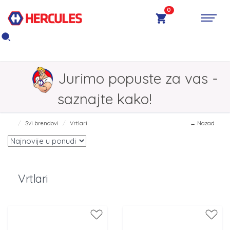
0
Jurimo popuste za vas -
saznajte kako!
Svi brendovi
Vrtlari
← Nazad
Vrtlari