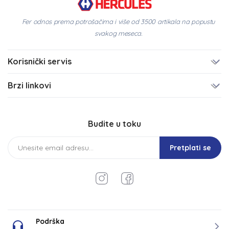
Fer odnos prema potrošačima i više od 3500 artikala na popustu
svakog meseca.
Korisnički servis
Brzi linkovi
Budite u toku
Pretplati se
Podrška