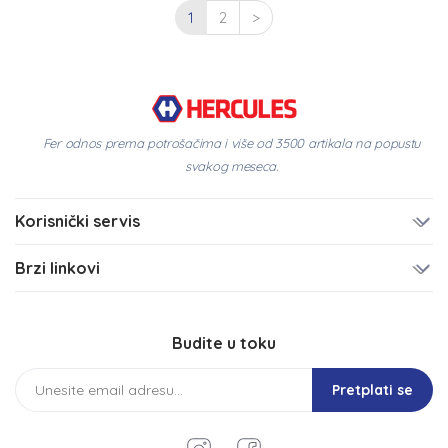
1
2
>
Fer odnos prema potrošačima i više od 3500 artikala na popustu
svakog meseca.
Korisnički servis
Brzi linkovi
Budite u toku
Pretplati se