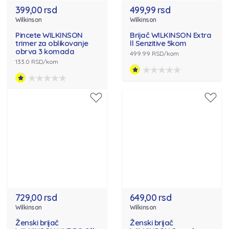
399,00 rsd
499,99 rsd
Wilkinson
Wilkinson
Pincete WILKINSON
Brijač WILKINSON Extra
trimer za oblikovanje
ll Senzitive 5kom
obrva 3 komada
499.99 RSD/kom
133.0 RSD/kom
729,00 rsd
649,00 rsd
Wilkinson
Wilkinson
Ženski brijač
Ženski brijač