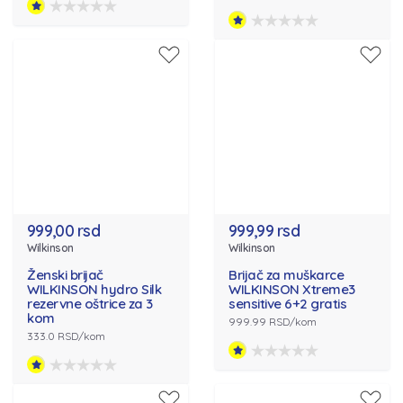
999,00 rsd
999,99 rsd
Wilkinson
Wilkinson
Ženski brijač
Brijač za muškarce
WILKINSON hydro Silk
WILKINSON Xtreme3
rezervne oštrice za 3
sensitive 6+2 gratis
kom
999.99 RSD/kom
333.0 RSD/kom