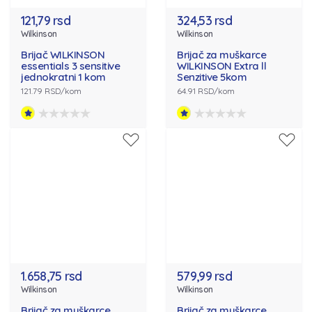
121,79 rsd
324,53 rsd
Wilkinson
Wilkinson
Brijač WILKINSON
Brijač za muškarce
essentials 3 sensitive
WILKINSON Extra ll
jednokratni 1 kom
Senzitive 5kom
121.79 RSD/kom
64.91 RSD/kom
1.658,75 rsd
579,99 rsd
Wilkinson
Wilkinson
Brijač za muškarce
Brijač za muškarce