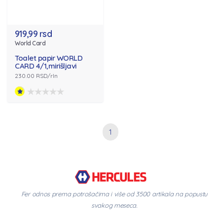
919,99 rsd
World Card
Toalet papir WORLD
CARD 4/1,mirišljavi
230.00 RSD/rln
1
Fer odnos prema potrošačima i više od 3500 artikala na popustu
svakog meseca.