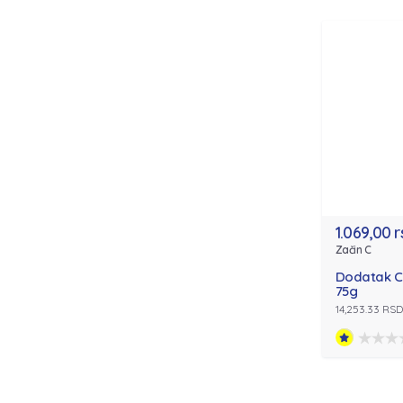
1.069,00 
Začin C
Dodatak C 
75g
14,253.33 RS