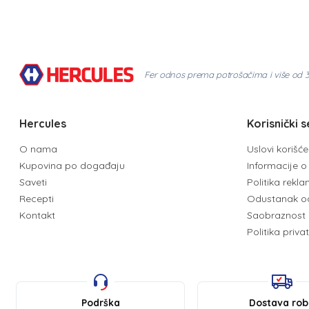
Fer odnos prema potrošačima i više od 
Hercules
Korisnički s
O nama
Uslovi korišć
Kupovina po događaju
Informacije o 
Saveti
Politika rekl
Recepti
Odustanak o
Kontakt
Saobraznost 
Politika priva
Podrška
Dostava ro