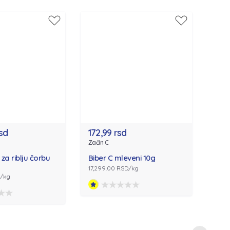
rsd
172,99 rsd
Začin C
za riblju čorbu
Biber C mleveni 10g
17,299.00 RSD/kg
D/kg