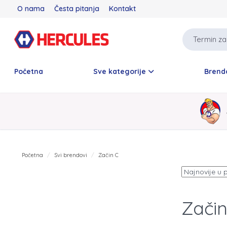
O nama
Česta pitanja
Kontakt
Početna
Sve kategorije
Brend
Početna
Svi brendovi
Začin C
Začin