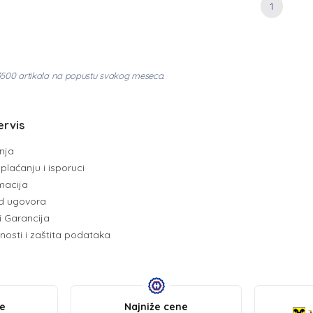
1
3500 artikala na popustu svakog meseca.
ervis
enja
plaćanju i isporuci
amacija
d ugovora
i Garancija
tnosti i zaštita podataka
be
Najniže cene