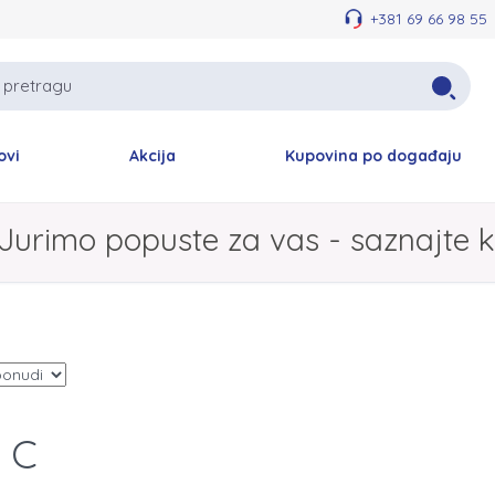
+381 69 66 98 55
ovi
Akcija
Kupovina po događaju
Jurimo popuste za vas - saznajte k
 C